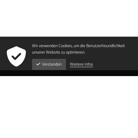
Wir verwenden Cookies, um die Benutzerfreundlichkeit
unserer Website zu optimieren.
Weitere Infos
Verstanden
info@tc-brig-glis.ch
Datenschutz
Impressum
powered by indual
© 2026