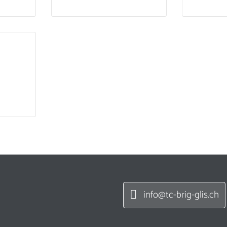
info@tc-brig-glis.ch