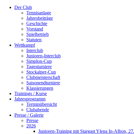
Der Club
Tennisanlage
Jahresbeiträge
Geschichte
Vorstand
Spielbetrieb
Statuten
Wettkampf
Interclub
Junioren-Interclub
Simplon-Cup
Tagesturniere
Stockalper-Cup
Clubmeisterschaft
Saisonendturniere
Klassierungen
Trainings / Kurse
Jahresprogramm
Terminübersicht
Clubabende
Presse / Galerie
Presse
2026
Junioren-Training mit Stargast Ylena In-Albon, 27