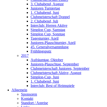
3. Clubabend, August
Junioren Turniertag
1. Clubabend, Juni
Clubmeisterschaft Doppel
2. Clubabend, Juli
Interclub: Herren Aktive
Simplon Cup, Samstag
Simplon Cup, Sonntag
Tagesturnier, April
Junioren-Plauschturnier, April
45. Generalversammlung
Frühlingsputz
2017
Aufräumtag, Oktober
Junioren-Plauschtag, September
Clubmeisterschaft Junioren, September
Clubmeisterschaft Aktive, August
Simplon-Cup, Juni
1. Clubabend, Juni
Interclub: Best of Heimspiele
Allgemein
Sponsoren
Kontakt
Standort / Anreise