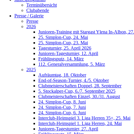
Terminübersicht
Clubabende
Presse / Galerie
Presse
2026
Junioren-Training mit Stargast Ylena In-Albon, 27
25. Simplon-Cup, 24. Mai
25. Simplon-Cup, 23. Mai
Tagesturnier, 25. April 2026
Junioren-Tagesturnier, 12. April
Frühlingsputz, 14. März
112. Generalversammlung, 5. März
2025
Aufräumtag, 18. Oktober
End-of-Season-Turnier, 4./5. Oktober
Clubmeisterschaften Doppel, 28. September
5. Stockalper-Cup, 6./7. September 2025
Clubmeisterschaften Einzel, 30./31. August
24. Simplon-Cup, 8. Juni
24. Simplon-Cup, 7. Juni
24. Simplon-Cup, 6. Juni
Interclub-Heimspiel 3. Liga Herren 35+, 25. Mai
Interclub-Heimspiel 1. Liga Herren, 24. Mai
Junioren-Tagesturnier, 27. April