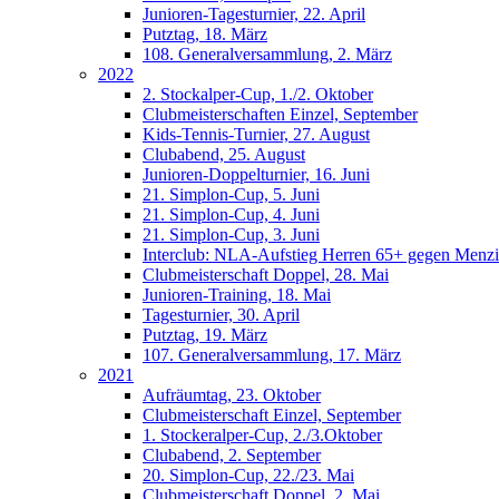
Junioren-Tagesturnier, 22. April
Putztag, 18. März
108. Generalversammlung, 2. März
2022
2. Stockalper-Cup, 1./2. Oktober
Clubmeisterschaften Einzel, September
Kids-Tennis-Turnier, 27. August
Clubabend, 25. August
Junioren-Doppelturnier, 16. Juni
21. Simplon-Cup, 5. Juni
21. Simplon-Cup, 4. Juni
21. Simplon-Cup, 3. Juni
Interclub: NLA-Aufstieg Herren 65+ gegen Menzi
Clubmeisterschaft Doppel, 28. Mai
Junioren-Training, 18. Mai
Tagesturnier, 30. April
Putztag, 19. März
107. Generalversammlung, 17. März
2021
Aufräumtag, 23. Oktober
Clubmeisterschaft Einzel, September
1. Stockeralper-Cup, 2./3.Oktober
Clubabend, 2. September
20. Simplon-Cup, 22./23. Mai
Clubmeisterschaft Doppel, 2. Mai