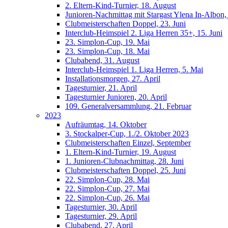
2. Eltern-Kind-Turnier, 18. August
Junioren-Nachmittag mit Stargast Ylena In-Albon, 
Clubmeisterschaften Doppel, 23. Juni
Interclub-Heimspiel 2. Liga Herren 35+, 15. Juni
23. Simplon-Cup, 19. Mai
23. Simplon-Cup, 18. Mai
Clubabend, 31. August
Interclub-Heimspiel 1. Liga Herren, 5. Mai
Installationsmorgen, 27. April
Tagesturnier, 21. April
Tagesturnier Junioren, 20. April
109. Generalversammlung, 21. Februar
2023
Aufräumtag, 14. Oktober
3. Stockalper-Cup, 1./2. Oktober 2023
Clubmeisterschaften Einzel, September
1. Eltern-Kind-Turnier, 19. August
1. Junioren-Clubnachmittag, 28. Juni
Clubmeisterschaften Doppel, 25. Juni
22. Simplon-Cup, 28. Mai
22. Simplon-Cup, 27. Mai
22. Simplon-Cup, 26. Mai
Tagesturnier, 30. April
Tagesturnier, 29. April
Clubabend, 27. April