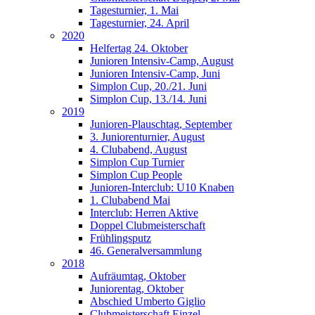
Tagesturnier, 1. Mai
Tagesturnier, 24. April
2020
Helfertag 24. Oktober
Junioren Intensiv-Camp, August
Junioren Intensiv-Camp, Juni
Simplon Cup, 20./21. Juni
Simplon Cup, 13./14. Juni
2019
Junioren-Plauschtag, September
3. Juniorenturnier, August
4. Clubabend, August
Simplon Cup Turnier
Simplon Cup People
Junioren-Interclub: U10 Knaben
1. Clubabend Mai
Interclub: Herren Aktive
Doppel Clubmeisterschaft
Frühlingsputz
46. Generalversammlung
2018
Aufräumtag, Oktober
Juniorentag, Oktober
Abschied Umberto Giglio
Clubmeisterschaft Einzel