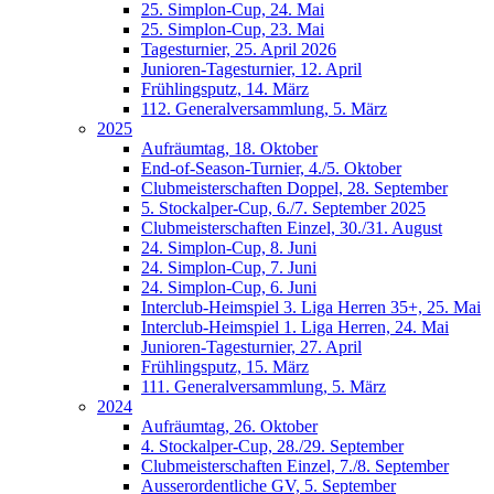
25. Simplon-Cup, 24. Mai
25. Simplon-Cup, 23. Mai
Tagesturnier, 25. April 2026
Junioren-Tagesturnier, 12. April
Frühlingsputz, 14. März
112. Generalversammlung, 5. März
2025
Aufräumtag, 18. Oktober
End-of-Season-Turnier, 4./5. Oktober
Clubmeisterschaften Doppel, 28. September
5. Stockalper-Cup, 6./7. September 2025
Clubmeisterschaften Einzel, 30./31. August
24. Simplon-Cup, 8. Juni
24. Simplon-Cup, 7. Juni
24. Simplon-Cup, 6. Juni
Interclub-Heimspiel 3. Liga Herren 35+, 25. Mai
Interclub-Heimspiel 1. Liga Herren, 24. Mai
Junioren-Tagesturnier, 27. April
Frühlingsputz, 15. März
111. Generalversammlung, 5. März
2024
Aufräumtag, 26. Oktober
4. Stockalper-Cup, 28./29. September
Clubmeisterschaften Einzel, 7./8. September
Ausserordentliche GV, 5. September