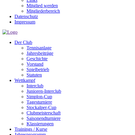
Links
Mitglied werden
Mitgliederbereich
Datenschutz
Impressum
Der Club
Tennisanlage
Jahresbeiträge
Geschichte
Vorstand
Spielbetrieb
Statuten
Wettkampf
Interclub
Junioren-Interclub
Simplon-Cup
Tagesturniere
Stockalper-Cup
Clubmeisterschaft
Saisonendturniere
Klassierungen
Trainings / Kurse
Jahresprogramm